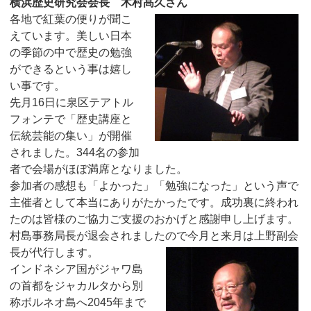
横浜歴史研究会会長 木村髙久さん
各地で紅葉の便りが聞こ
えています。美しい日本
の季節の中で歴史の勉強
ができるという事は嬉し
い事です。
先月16日に泉区テアトル
フォンテで「歴史講座と
伝統芸能の集い」が開催
されました。344名の参加
者で会場がほぼ満席となりました。
参加者の感想も「よかった」「勉強になった」という声で
主催者として本当にありがたかったです。成功裏に終われ
たのは皆様のご協力ご支援のおかげと感謝申し上げます。
村島事務局長が退会されましたので今月と来月は上野副会
長が代行します。
インドネシア国がジャワ島
の首都をジャカルタから別
称ボルネオ島へ2045年まで