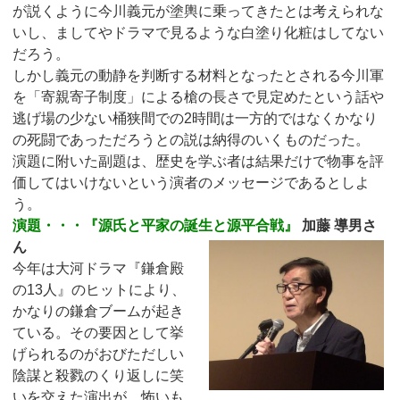
が説くように今川義元が塗輿に乗ってきたとは考えられな
いし、ましてやドラマで見るような白塗り化粧はしてない
だろう。
しかし義元の動静を判断する材料となったとされる今川軍
を「寄親寄子制度」による槍の長さで見定めたという話や
逃げ場の少ない桶狭間での2時間は一方的ではなくかなり
の死闘であっただろうとの説は納得のいくものだった。
演題に附いた副題は、歴史を学ぶ者は結果だけで物事を評
価してはいけないという演者のメッセージであるとしよ
う。
演題・・・『源氏と平家の誕生と源平合戦』
加藤 導男さ
ん
今年は大河ドラマ『鎌倉殿
の13人』のヒットにより、
かなりの鎌倉ブームが起き
ている。その要因として挙
げられるのがおびただしい
陰謀と殺戮のくり返しに笑
いを交えた演出が、怖いも