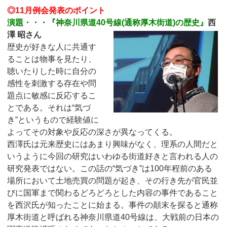
◎
11月例会発表のポイント
演題・・・『神奈川県道40号線(通称厚木街道)の歴史』
西
澤 昭さん
歴史が好きな人に共通す
ることは物事を見たり、
聴いたりした時に自分の
感性を刺激する存在や問
題点に敏感に反応するこ
とである。それは“気づ
き”というもので経験値に
よってその対象や反応の深さが異なってくる。
西澤氏は元来歴史にはあまり興味がなく、理系の人間だと
いうように今回の研究はいわゆる街道好きと言われる人の
研究発表ではない。この話の“気づき”は100年程前のある
場所において土地売買の問題が起き、その行き先が官民並
びに国軍まで関わるどろどろとした内容の事件であること
を西沢氏が知ったことに始まる。事件の顛末を探ると通称
厚木街道と呼ばれる神奈川県道40号線は、大戦前の日本の