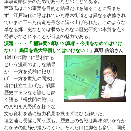
軍事道路拡張のためであったとのことである。
西澤氏はこの事実を目的と結果だけを知ることに留まら
ず、江戸時代に呼ばれていた厚木街道とは異なる改修され
ていまに至った街道を丹念に調べ上げられた。このような
単なる郷土史などでは収められない歴史研究の本質を点く
発表がなされることが当会の魅力である。
演題・・・『 桶狭間の戦いの真相～今川をなめてはいけ
ない！ 織田を過大評価してはいけない！』
真野 信治さん
1対10の戦いに勝利する
という漫画のような結果
が、一方を英雄に祀り上
げ、一方を世紀の間抜け
者に仕立て上げた。戦国
歴史ファンなら誰しも熱
く語る『桶狭間の戦い』
の真相を真野氏が様々な
文献資料を基に極力私見を挟まずにひも解いた。
壇之浦も長篠も関ケ原も、歴史上の合戦は興味深いがなか
なかその動静が掴みにくい。それだけに脚色も多い、同氏