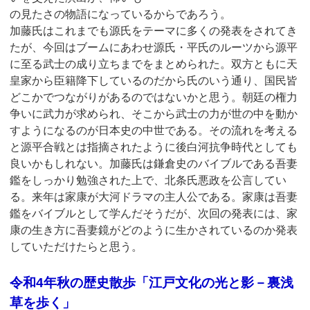
の見たさの物語になっているからであろう。
加藤氏はこれまでも源氏をテーマに多くの発表をされてき
たが、今回はブームにあわせ源氏・平氏のルーツから源平
に至る武士の成り立ちまでをまとめられた。双方ともに天
皇家から臣籍降下しているのだから氏のいう通り、国民皆
どこかでつながりがあるのではないかと思う。朝廷の権力
争いに武力が求められ、そこから武士の力が世の中を動か
すようになるのが日本史の中世である。その流れを考える
と源平合戦とは指摘されたように後白河抗争時代としても
良いかもしれない。加藤氏は鎌倉史のバイブルである吾妻
鑑をしっかり勉強された上で、北条氏悪政を公言してい
る。来年は家康が大河ドラマの主人公である。家康は吾妻
鑑をバイブルとして学んだそうだが、次回の発表には、家
康の生き方に吾妻鏡がどのように生かされているのか発表
していただけたらと思う。
令和4年秋の歴史散歩「江戸文化の光と影－裏浅
草を歩く」