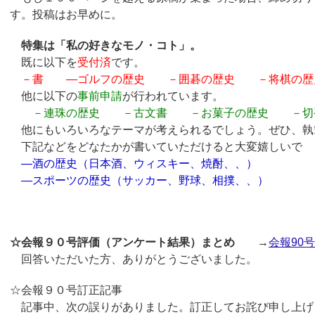
す。投稿はお早めに。
特集は「私の好きなモノ・コト」。
既に以下を
受付済
です。
－書 ―ゴルフの歴史 －囲碁の歴史 －将棋の歴
他に以下の
事前申請
が行われています。
－連珠の歴史 －古文書 －お菓子の歴史 －切
他にもいろいろなテーマが考えられるでしょう。ぜひ、執
下記などをどなたかが書いていただけると大変嬉しいで
―酒の歴史（日本酒、ウィスキー、焼酎、、）
―スポーツの歴史（サッカー、野球、相撲、、）
☆会報９０号評価（アンケート結果）まとめ
→
会報90
回答いただいた方、ありがとうございました。
☆会報９０号訂正記事
記事中、次の誤りがありました。訂正してお詫び申し上げ