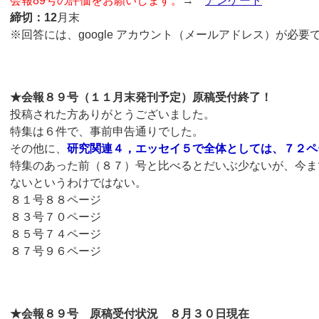
会報89号の評価をお願いします。
→
アンケート
締切：12
月末
※回答には、google アカウント（メールアドレス）が必要
★会報８９号（１１月末発刊予定）原稿受付終了！
投稿された方ありがとうございました。
特集は６件で、事前申告通りでした。
その他に、
研究関連４，エッセイ５で全体としては、７２ペ
特集のあった前（８７）号と比べるとだいぶ少ないが、今ま
ないというわけではない。
８１号８８ページ
８３号７０ページ
８５号７４ページ
８７号９６ページ
★会報８９号 原稿受付状況 ８月３０日現在