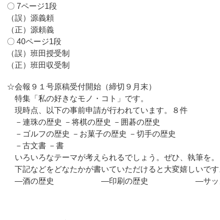
〇 7ページ1段
（誤）源義頼
（正）源頼義
〇 40ページ1段
（誤）班田授受制
（正）班田収受制
☆会報９１号原稿受付開始（締切９月末）
特集「私の好きなモノ・コト」です。
現時点、以下の事前申請が行われています。８件
－連珠の歴史 －将棋の歴史 －囲碁の歴史
－ゴルフの歴史 －お菓子の歴史 －切手の歴史
－古文書 －書
いろいろなテーマが考えられるでしょう。ぜひ、執筆を。
下記などをどなたかが書いていただけると大変嬉しいです
―酒の歴史 ―印刷の歴史 ―サッカ