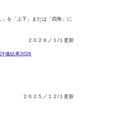
し」を「上下」または「四角」に
２０２６／１/１更新
評価結果2026
２０２５／１２/１更新