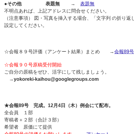
●その他 表題無
→
表題無
不明点あれば、上記アドレスに問合せください。
（注意事項） 図・写真を挿入する場合、「文字列 の折り返
設定してください。
☆会報８９号評価（アンケート結果）まとめ →
会報89号
☆会報９０号原稿受付開始
ご自分の原稿をぜひ、活字にして残しましょう。
→yokoreki-kaihou@googlegroups.com
★会報89号 完成。12月4日（木）例会にて配布。
全会員 １部
寄稿者＋２部（合計３部）
希望者 原価にて提供