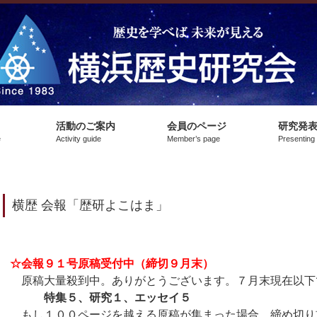
活動のご案内
会員のページ
研究発
e
Activity guide
Member’s page
Presenting
横歴 会報「歴研よこはま」
☆会報９１号原稿受付中（締切９月末）
原稿大量殺到中。ありがとうございます。７月末現在以下
特集５、研究１、エッセイ５
もし１００ページを越える原稿が集まった場合、締め切り