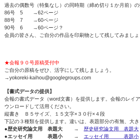
過去の偶数号（特集なし）の同時期（締め切り１か月前）の
86号 5 →62ページ
88号 7 →60ページ
90号 6 →60ページ？
会員の皆さん、ご自分の作品を印刷物として残してみましょ
★会報９０号原稿受付中
ご自分の原稿をぜひ、活字にして残しましょう。
→yokoreki-kaihou@googlegroups.com
【書式データの提供】
会報の書式データ（word文書）を提供します。会報のレイ
ウンロードして活用ください。
縦書き Ｂ５サイズ、１５文字×３０行×４段
下記の３種類を提供します。違いは、表題部分の有無、大き
●歴史研究論文用 表題大
→
歴史研究論文用 表題大
●エッセイ用 表題小
→
エッセイ用 表題小