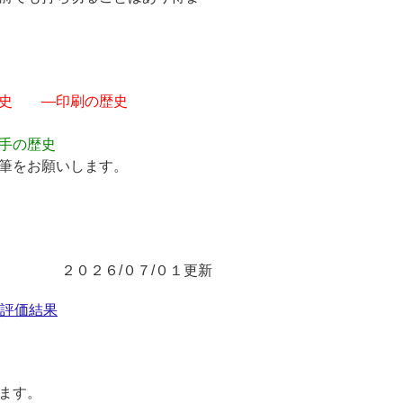
史 ―印刷の歴史
手の歴史
筆をお願いします。
２０２６/０７/０１更新
号評価結果
ます。