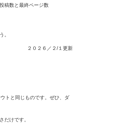
投稿数と最終ページ数
う。
２０２６／２/１更新
アウトと同じものです。ぜひ、ダ
さだけです。