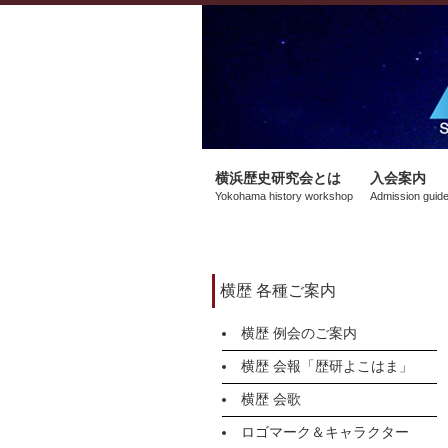
横浜歴史研究会とは
入会案内
Yokohama history workshop
Admission guid
横歴 各種ご案内
横歴 例会のご案内
横歴 会報「歴研よこはま」
横歴 会歌
ロゴマーク＆キャラクター