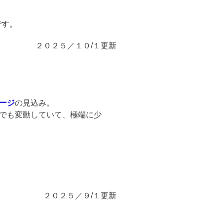
です。
２０２５／１０/１更新
ージ
の見込み。
でも変動していて、極端に少
２０２５／９/１更新