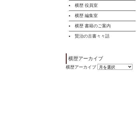
横歴 役員室
横歴 編集室
横歴 書籍のご案内
賢治の古書々々話
横歴アーカイブ
横歴アーカイブ