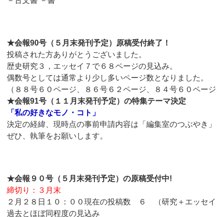
－古文書 －書
★会報90号（５月末発刊予定）原稿受付終了！
投稿された方ありがとうございました。
歴史研究３，エッセイ７で６８ページの見込み。
偶数号としては通常より少し多いページ数となりました。
（８８号６０ページ、８６号６２ページ、８４号６０ページ
★会報91号（１１月末発刊予定）の特集テーマ決定
「私の好きなモノ・コト」
決定の経緯、現時点の事前申請内容は「編集室のつぶやき」
ぜひ、執筆をお願いします。
★会報９０号（５月末発刊予定）の原稿受付中!
締切り：３月末
２月２８日１０：００現在の投稿数 ６ （研究＋エッセイ
過去とほぼ同程度の見込み