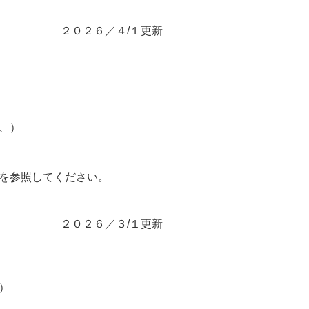
２０２６／４/１更新
、）
を参照してください。
２０２６／３/１更新
）