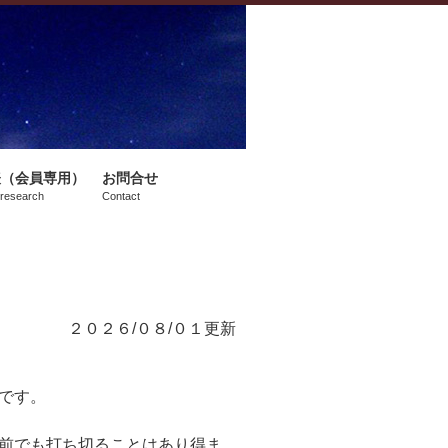
表（会員専用）
お問合せ
 research
Contact
２０２６/０８/０１更新
です。
前でも打ち切ることはあり得ま