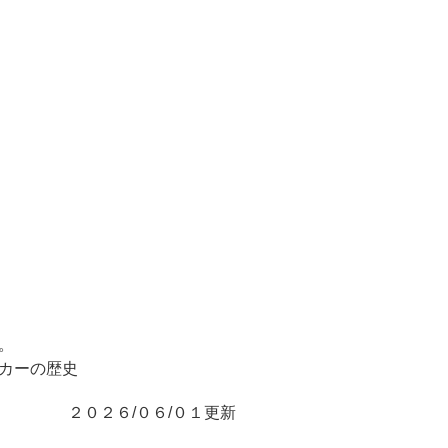
。
ーの歴史
２０２６/０６/０１更新