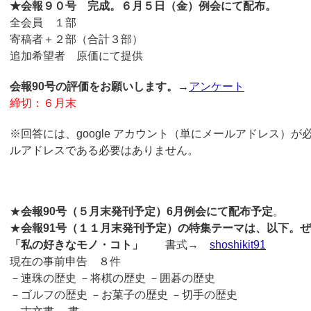
★会報９０号 完成。６月５日（金）例会にて配布。
全会員 １部
寄稿者＋２部（合計３部）
追加希望者 原価にて提供
会報90号の評価をお願いします。
→
アンケート
締切：６月末
※回答には、google アカウント（単にメールアドレス）が必
ルアドレスである必要はありません。
★
会報90号（５月末発刊予定）6月例会にて配布予定
。
★
会報91号（１１月末発刊予定）の特集テーマは、以下。
「私の好きなモノ・コト」
書式→
shoshikit91
現在の事前申告 ８件
－連珠の歴史 －将棋の歴史 －囲碁の歴史
－ゴルフの歴史 －お菓子の歴史 －切手の歴史