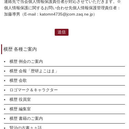
連絡先で当会個人情報保護責任者が対応させていただきます。
※
個人情報保護に関するお問い合わせ先
個人情報保護管理責任者：
加藤導男（E-mail：katomn4735@jcom.zaq.ne.jp）
横歴 各種ご案内
横歴 例会のご案内
横歴 会報「歴研よこはま」
横歴 会歌
ロゴマーク＆キャラクター
横歴 役員室
横歴 編集室
横歴 書籍のご案内
賢治の古書々々話