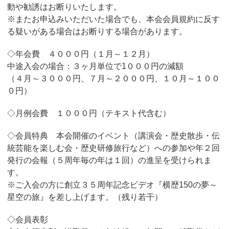
動や勧誘はお断りいたします。
※またお申込みいただいた場合でも、本会会員規約に反す
る疑いがある場合はお断りする場合があります。
◇年会費 ４０００円（１月～１２月）
中途入会の場合：３ヶ月単位で1０００円の減額
（４月～３０００円、７月～２０００円、１０月～１００
０円）
◇月例会費 １０００円（テキスト代含む）
◇会員特典 本会開催のイベント（講演会・歴史散歩・伝
統芸能を楽しむ会・歴史研修旅行など）への参加や年２回
発行の会報（５周年毎の年は１回）の進呈を受けられま
す。
※ご入会の方に創立３５周年記念ビデオ『横歴150の夢～
星空の旅』を差し上げます。（残り若干）
◇会員表彰