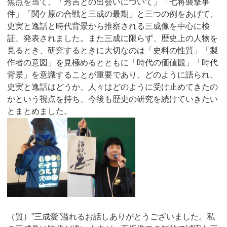
焦点を当て、「秀吉との出会いについて」「七将襲撃事
件」「関ケ原の合戦と三成の最期」と三つの例をあげて、
史実と逸話と時代背景から推察される三成像を中心に検
証、発表されました。また三成に限らず、歴史上の人物を
見るとき、研究するときに大切なのは「史料の性質」「製
作者の意図」を見極めるとともに「時代の価値観」「時代
背景」を意識することが重要であり、どのように語られ、
史実と逸話はどうか、人々はどのように受け止めてきたの
かという視点を持ち、今後も歴史の研究を続けていきたい
とまとめました。
（質）”三成愛”溢れるお話しありがとうございました。私