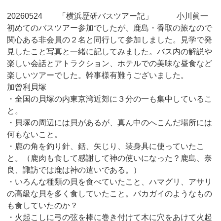
20260524 「横浜歴研バスツアー記」 小川眞一
初めてのバスツアー参加でしたが、鹿島・香取の旅なので
関心ある非会員の２名と同行して参加しました。見学で発
見したこと写真と一緒に記してみました。バス内の解説や
楽しい会話とアトラクション、ホテルでの美味な昼食など
楽しいツアーでした。幹事様有難うございました。
加曾利貝塚
・全国の貝塚の内東京湾近郊に３分の一も集中しているこ
と。
・貝塚の周辺には貝があるが、真ん中のへこんだ場所には
何もないこと。
・鹿の角を釣り針、銛、矢じり、装身具に使っていたこ
と。（鹿肉も食して感謝して神の使いになった？鹿島、奈
良、諏訪では鹿は神の遣いである。）
・いろんな種類の貝を食べていたこと、ハマグリ、アサリ
の高級な貝を多く食していたこと。バカガイのようなもの
も食していたのか？
・火起こしに弓の弦を棒に巻き付けて木に穴をあけて火起