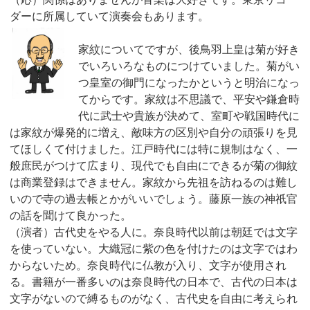
ダーに所属していて演奏会もあります。
家紋についてですが、後鳥羽上皇は菊が好き
でいろいろなものにつけていました。菊がい
つ皇室の御門になったかというと明治になっ
てからです。家紋は不思議で、平安や鎌倉時
代に武士や貴族が決めて、室町や戦国時代に
は家紋が爆発的に増え、敵味方の区別や自分の頑張りを見
てほしくて付けました。江戸時代には特に規制はなく、一
般庶民がつけて広まり、現代でも自由にできるが菊の御紋
は商業登録はできません。家紋から先祖を訪ねるのは難し
いので寺の過去帳とかがいいでしょう。藤原一族の神祇官
の話を聞けて良かった。
（演者）古代史をやる人に。奈良時代以前は朝廷では文字
を使っていない。大織冠に紫の色を付けたのは文字ではわ
からないため。奈良時代に仏教が入り、文字が使用され
る。書籍が一番多いのは奈良時代の日本で、古代の日本は
文字がないので縛るものがなく、古代史を自由に考えられ