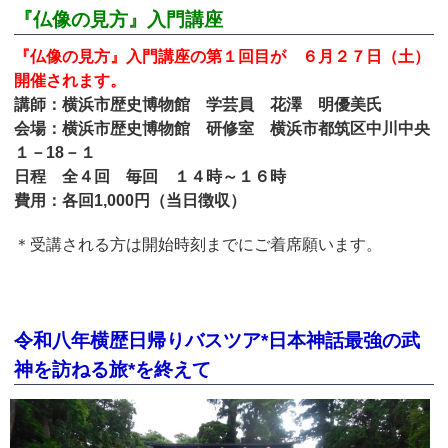
『仏像の見方』入門講座
『仏像の見方』入門講座の第１回目が ６月２７日（土）
開催されます。
講師：横浜市歴史博物館 学芸員 花澤 明優美氏
会場：横浜市歴史博物館 研修室 横浜市都筑区中川中央
１－18－１
日程 全４回 毎回 １４時～１６時
費用：各回1,000円（当日徴収）
＊受講される方は開始時刻までにご着席願います。
令和八年横歴日帰りバスツア*日本神話最強の武
神を訪ねる旅*を終えて