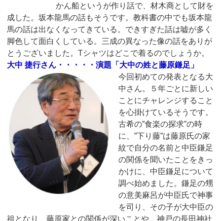
かん船というが作り話で、材木商として財を
成した。坂本龍馬の話もそうです。教科書の中でも坂本龍
馬の話は出なくなってきている。できすぎた話は嘘が多く
脚色して面白くしている。三成の異なった像の話をありが
とうございました。Tシャツはどこで着るのでしょうか。
大中 捷行さん・・・・・演題「大中の姓と藤原鎌足」
今回初めての発表となる大
中さん。５年ごとに新しい
ことにチャレンジすること
を心掛けているそうです。
古希の”食楽の探求”の時
に、”下り藤”は藤原氏の家
紋で自分の名前と中臣鎌足
の関係を聞いたことをきっ
かけに、中臣鎌足について
調べ始めました。鎌足の甥
の意美麻呂が中臣氏で神事
を司り、その子が大中臣の
祖となり、藤原家との関係が深いことや、神戸の長田神社