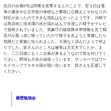
先日の台風6号は関東を直撃するとのことで、翌３日は電
車の運休や公立学校の休校など事前に心構えとそれなりの
対応があったので大きな混乱はなかったようです。川崎で
は商店街に排水溝の水が流れ込んで水浸しの様子がテレビ
で放映されていました。気象庁の線状降水帯情報を見て鶴
見川が真っ赤に映っていたので様子を見ようと準備したら
危険だと家族に叱られました。大過なく済んだようで何よ
りでした。皆さんのところは被害は大丈夫でしたか。ま
た、二三日後にもミニ台風が来るようなので気を付けてく
ださい。野球も大谷が頑張っています。サッカーではワー
ルドカップで４８カ国が競い合います。皆さんも応援して
ください。
横歴勉強会