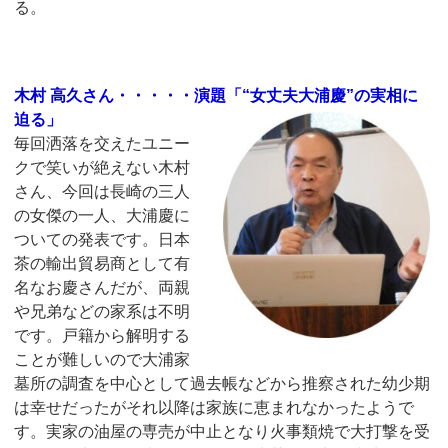
る。
木村 高久さん・・・・・演題「“女丈夫大浦慶”の実相に
迫る」
毎回洒落を交えたユニー
クで笑いが絶えない木村
さん、今回は長崎の三人
の女傑の一人、大浦慶に
ついての発表です。日本
茶の輸出貿易商として有
名なお慶さんだが、両親
や兄弟などの家系は不明
です。戸籍から解明する
ことが難しいので大浦家
墓所の調査を中心として過去帳などから推察された幼少期
は幸せだったがそれ以降は家族に恵まれなかったようで
す。実家の油屋の専売が中止となり火事類焼で大打撃を受