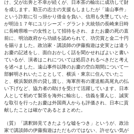
け、父が出奔と不幸が続くが、日本茶の輸出に成功して財
を成します。勤王の志士の支援もしましたが「遠山事件」
という詐欺に引っ掛かり借金を負い、信用も失墜していた
が明治１７年にユリシーズ・グラント大統領の長崎来日時
に長崎県唯一の女性として招待をされ、またお慶の死の直
前に、明治政府から功績を認められて、功労賞と金二十円
を賜りました。政治家・講談師の伊藤痴遊は史実とは違う
お慶の記述をし、面白おかしく話を聞かせればよいと書い
ているが、演者はこれについては処罰されるべきだと考え
を述べました。遠山事件以降のお慶の空白期間について一
部解明されいたこととして、横浜・東京に住んでいたこ
と、横浜製鉄所の貸し渡し、海軍所有の運送船高尾丸の払
い下げなど、協力者の助けを受けて活躍しています。日本
人として初めて製茶を海外に輸出し、信義を重んじ、誠実
な取引を行ったお慶は外国商人からも評価され、日本に貢
献したことは確かであるとまとめた。
（質）「講釈師見てきたような嘘をつき」というが、政治
家で講談師の伊藤痴遊はただものではない、許せない気が