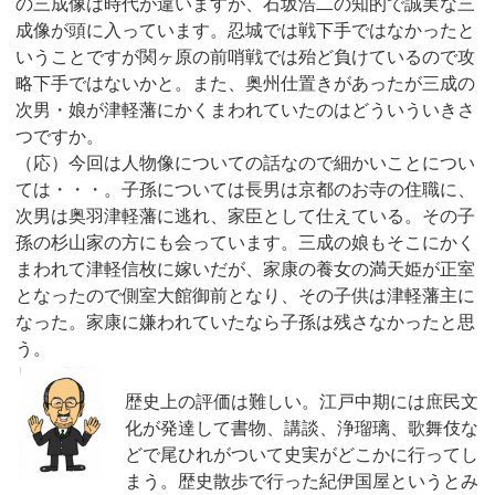
の三成像は時代が違いますが、石坂浩二の知的で誠実な三
成像が頭に入っています。忍城では戦下手ではなかったと
いうことですが関ヶ原の前哨戦では殆ど負けているので攻
略下手ではないかと。また、奥州仕置きがあったが三成の
次男・娘が津軽藩にかくまわれていたのはどういういきさ
つですか。
（応）今回は人物像についての話なので細かいことについ
ては・・・。子孫については長男は京都のお寺の住職に、
次男は奥羽津軽藩に逃れ、家臣として仕えている。その子
孫の杉山家の方にも会っています。三成の娘もそこにかく
まわれて津軽信枚に嫁いだが、家康の養女の満天姫が正室
となったので側室大館御前となり、その子供は津軽藩主に
なった。家康に嫌われていたなら子孫は残さなかったと思
う。
歴史上の評価は難しい。江戸中期には庶民文
化が発達して書物、講談、浄瑠璃、歌舞伎な
どで尾ひれがついて史実がどこかに行ってし
まう。歴史散歩で行った紀伊国屋というとみ