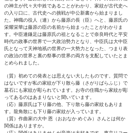
の神主が代々大中姓であることがわかり、家紋が古代史へ
の入り口に、古代史への挑戦が中公新書から始まりまし
た。神職の役人（連）から藤原の長（臣）へと、藤原氏の
栄耀栄華は藤原の臣の名前から始まったことがわかりま
す。中臣連鎌足は藤原氏の祖となることで奈良時代と平安
時代の政事の世界で一大政治勢力となり、中臣氏は大中臣
氏となって天神地祇の世界の一大勢力となった、つまり表
の政治の世界と裏の祭事の世界の両方を支配していたとま
とめられました。
（質）初めての発表とは思えない大したものです。質問で
はないですが私の家紋が下り散ら藤（さがりばらふじ）で
墓石にも家紋が彫られています。お寺の住職から家紋が彫
ってあるのはあまりないと聞いています。
（応）藤原氏は下り藤の他、下り散ら藤の家紋もありま
す。龍角散にも下り藤の家紋が入っています。
（質）作曲家の大中 恩（おおなか めぐみ）さんとは何か
関係はありますか。
（応）関係はありませんが音楽は大好きです。東京リコー