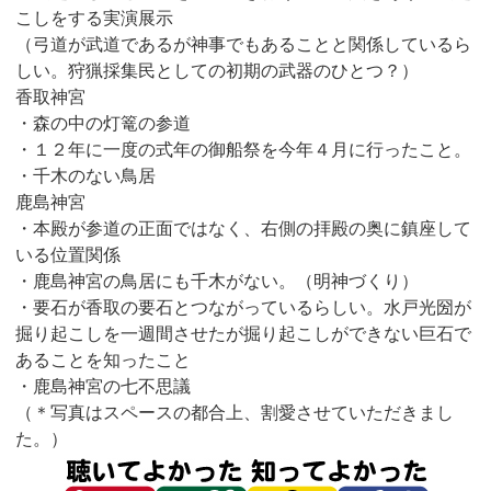
こしをする実演展示
（弓道が武道であるが神事でもあることと関係しているら
しい。狩猟採集民としての初期の武器のひとつ？）
香取神宮
・森の中の灯篭の参道
・１２年に一度の式年の御船祭を今年４月に行ったこと。
・千木のない鳥居
鹿島神宮
・本殿が参道の正面ではなく、右側の拝殿の奥に鎮座して
いる位置関係
・鹿島神宮の鳥居にも千木がない。（明神づくり）
・要石が香取の要石とつながっているらしい。水戸光圀が
掘り起こしを一週間させたが掘り起こしができない巨石で
あることを知ったこと
・鹿島神宮の七不思議
（＊写真はスペースの都合上、割愛させていただきまし
た。）